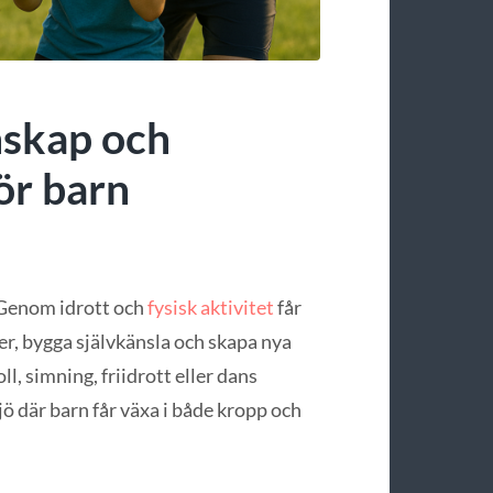
nskap och
ör barn
. Genom idrott och
fysisk aktivitet
får
er, bygga självkänsla och skapa nya
, simning, friidrott eller dans
ö där barn får växa i både kropp och