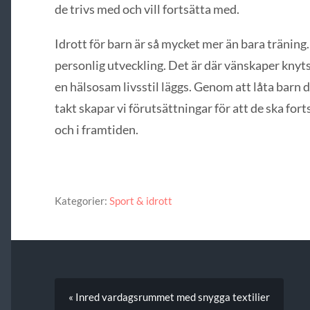
de trivs med och vill fortsätta med.
Idrott för barn är så mycket mer än bara träning. 
personlig utveckling. Det är där vänskaper knyts
en hälsosam livsstil läggs. Genom att låta barn de
takt skapar vi förutsättningar för att de ska for
och i framtiden.
Kategorier:
Sport & idrott
« Inred vardagsrummet med snygga textilier