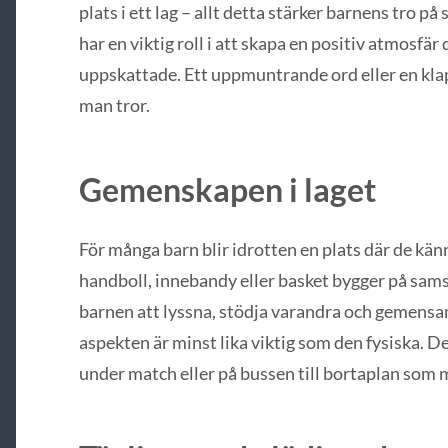
plats i ett lag – allt detta stärker barnens tro p
har en viktig roll i att skapa en positiv atmosfär
uppskattade. Ett uppmuntrande ord eller en kla
man tror.
Gemenskapen i laget
För många barn blir idrotten en plats där de kän
handboll, innebandy eller basket bygger på sam
barnen att lyssna, stödja varandra och gemensam
aspekten är minst lika viktig som den fysiska. 
under match eller på bussen till bortaplan som 