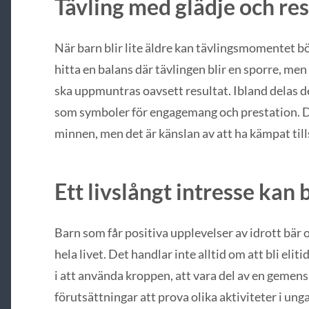
Tävling med glädje och re
När barn blir lite äldre kan tävlingsmomentet bör
hitta en balans där tävlingen blir en sporre, men
ska uppmuntras oavsett resultat. Ibland delas de
som symboler för engagemang och prestation. D
minnen, men det är känslan av att ha kämpat ti
Ett livslångt intresse kan b
Barn som får positiva upplevelser av idrott bär o
hela livet. Det handlar inte alltid om att bli eli
i att använda kroppen, att vara del av en gemen
förutsättningar att prova olika aktiviteter i unga